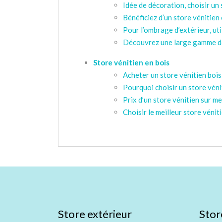
Idée de décoration, choisir un
Bénéficiez d’un store vénitien
Pour l’ombrage d’extérieur, uti
Découvrez une large gamme de
Store vénitien en bois
Acheter un store vénitien bois
Pourquoi choisir un store véni
Prix d’un store vénitien sur m
Choisir le meilleur store vénit
Store extérieur
Stor