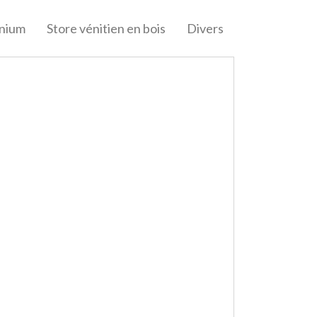
inium
Store vénitien en bois
Divers