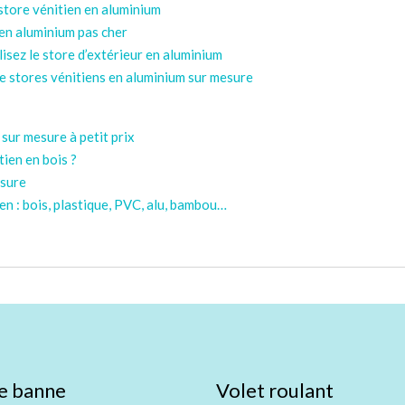
 store vénitien en aluminium
 en aluminium pas cher
lisez le store d’extérieur en aluminium
 stores vénitiens en aluminium sur mesure
 sur mesure à petit prix
tien en bois ?
esure
ien : bois, plastique, PVC, alu, bambou…
e banne
Volet roulant